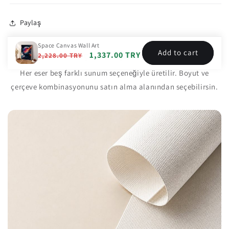
Paylaş
Space Canvas Wall Art
Add to cart
Çerçeve Seçenekleri
Regular
Sale
1,337.00 TRY
2,228.00 TRY
price
price
Her eser beş farklı sunum seçeneğiyle üretilir. Boyut ve
çerçeve kombinasyonunu satın alma alanından seçebilirsin.