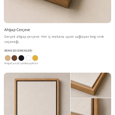
Ahşap Çerçeve
Gerçek ahşap çerçeve. Her iç mekana uyum sağlayan beş renk
seçeneği.
RENK SEÇENEKLERI
Meşe
Ceviz
Siyah
Beyaz
Altın