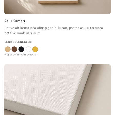
Asılı Kumaş
Üst ve alt kenarında ahşap çıta bulunan, poster askısı tarzında
hafif ve modern sunum.
RENK SEÇENEKLERI
Meşe
Ceviz
Siyah
Beyaz
Altın