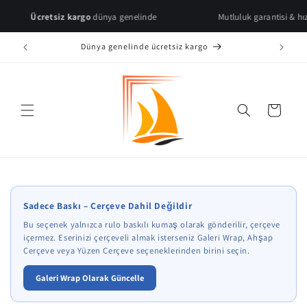
Skip to
Ücretsiz kargo
dünya genelinde
Mutluluk garantisi & hızlı teslim
content
Dünya genelinde ücretsiz kargo
Cart
* Çerçeve önizlemeleri temsilidir.
Sadece Baskı – Çerçeve Dahil Değildir
Bu seçenek yalnızca rulo baskılı kumaş olarak gönderilir, çerçeve
içermez. Eserinizi çerçeveli almak isterseniz Galeri Wrap, Ahşap
Çerçeve veya Yüzen Çerçeve seçeneklerinden birini seçin.
Galeri Wrap Olarak Güncelle