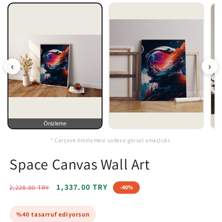
‹
›
Önizleme
* Çerçeve önizlemesi sadece görsel amaçlıdır.
Space Canvas Wall Art
Regular
Sale
1,337.00 TRY
2,228.00 TRY
-40%
price
price
%40 tasarruf ediyorsun