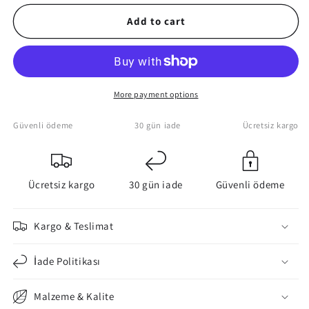
for
for
Space
Space
Add to cart
Canvas
Canvas
Wall
Wall
Art
Art
More payment options
Güvenli ödeme
30 gün iade
Ücretsiz kargo
Ücretsiz kargo
30 gün iade
Güvenli ödeme
Kargo & Teslimat
İade Politikası
Malzeme & Kalite