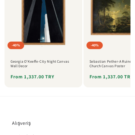
-40%
-40%
Georgia O'Keeffe-City Night Canvas
Sebastian Pether-A Ruined 
Wall Decor
Church Canvas Poster
Regular
Sale
From 1,337.00 TRY
Regular
Sale
From 1,337.00 TRY
price
price
price
price
Alışveriş