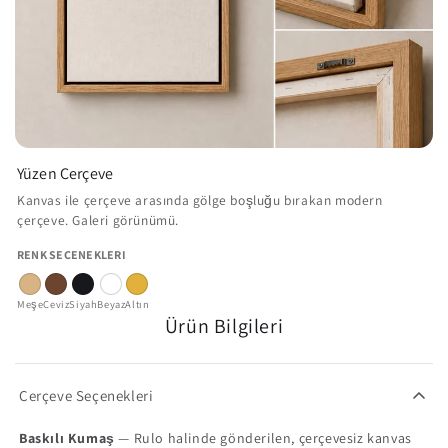
Yüzen Çerçeve
Kanvas ile çerçeve arasında gölge boşluğu bırakan modern
çerçeve. Galeri görünümü.
RENK SEÇENEKLERI
Meşe
Ceviz
Siyah
Beyaz
Altın
Ürün Bilgileri
Çerçeve Seçenekleri
Baskılı Kumaş
— Rulo halinde gönderilen, çerçevesiz kanvas