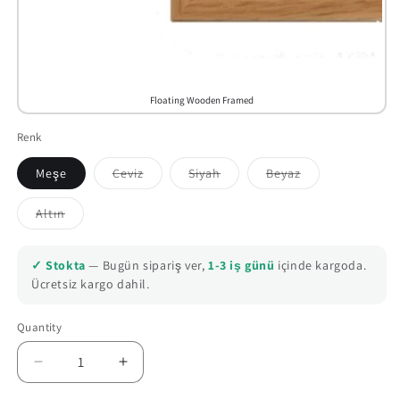
Floating Wooden Framed
Renk
Meşe
Ceviz
Siyah
Beyaz
Variant
Variant
Variant
sold
sold
sold
out
out
out
Altın
or
or
or
Variant
unavailable
unavailable
unavailable
sold
out
or
✓ Stokta
— Bugün sipariş ver,
1-3 iş günü
içinde kargoda.
unavailable
Ücretsiz kargo dahil.
Quantity
Quantity
Decrease
Increase
quantity
quantity