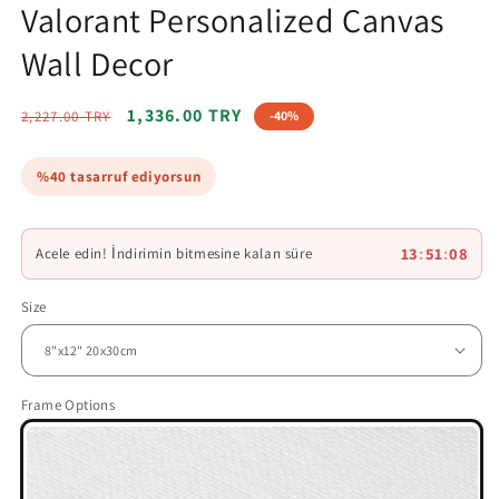
Valorant Personalized Canvas
Wall Decor
Regular
Sale
1,336.00 TRY
2,227.00 TRY
-40%
price
price
%40 tasarruf ediyorsun
13
:
51
:
06
Acele edin! İndirimin bitmesine kalan süre
Size
Frame Options