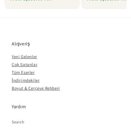
price
price
price
price
Alışveriş
Yeni Gelenler
Çok Satanlar
Tüm Eserler
İndirimdekiler
Boyut & Çerçeve Rehberi
Yardım
Search