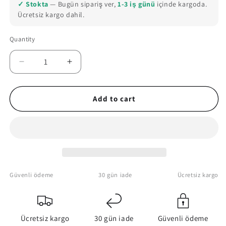
or
✓ Stokta
— Bugün sipariş ver,
1-3 iş günü
içinde kargoda.
unavailable
Ücretsiz kargo dahil.
Quantity
Quantity
Decrease
Increase
quantity
quantity
for
for
Valorant
Valorant
Add to cart
Personalized
Personalized
Canvas
Canvas
Wall
Wall
Decor
Decor
Güvenli ödeme
30 gün iade
Ücretsiz kargo
Ücretsiz kargo
30 gün iade
Güvenli ödeme