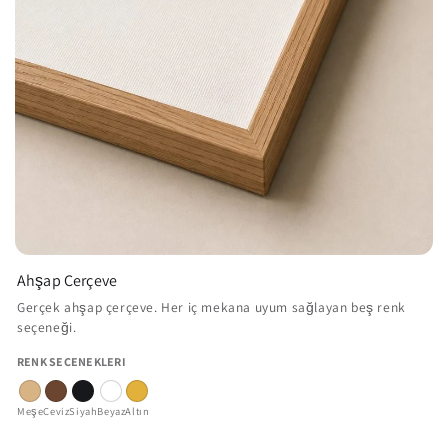
Ahşap Çerçeve
Gerçek ahşap çerçeve. Her iç mekana uyum sağlayan beş renk
seçeneği.
RENK SEÇENEKLERI
Meşe
Ceviz
Siyah
Beyaz
Altın