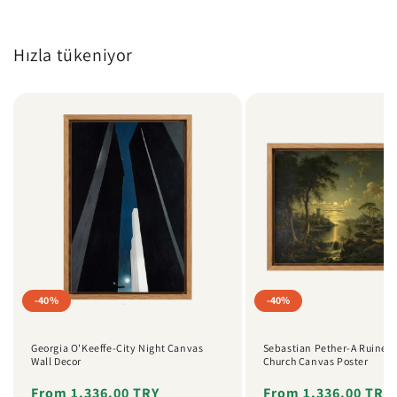
Hızla tükeniyor
-40%
-40%
Georgia O'Keeffe-City Night Canvas
Sebastian Pether-A Ruined 
Wall Decor
Church Canvas Poster
Regular
Sale
From 1,336.00 TRY
Regular
Sale
From 1,336.00 TRY