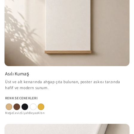
Asılı Kumaş
Üst ve alt kenarında ahşap çıta bulunan, poster askısı tarzında
hafif ve modern sunum.
RENK SEÇENEKLERI
Meşe
Ceviz
Siyah
Beyaz
Altın