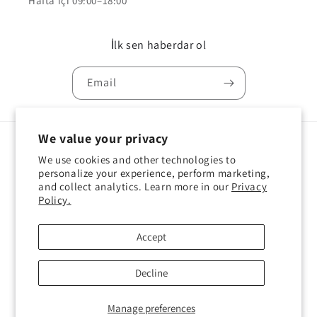
Hafta içi 09:00–18:00
İlk sen haberdar ol
Email
We value your privacy
Country/region
Language
We use cookies and other technologies to
personalize your experience, perform marketing,
Türkiye | TRY ₺
English
and collect analytics. Learn more in our
Privacy
Policy.
Payment
methods
Accept
Decline
© 2026,
Sail Workshop
Powered by Shopify
Refund policy
Privacy policy
Terms of service
Shipping policy
Contact information
Manage preferences
Cookie preferences