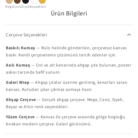
Meşe
Ceviz
Siyah
Beyaz
Altın
Ürün Bilgileri
Çerçeve Seçenekleri
Baskılı Kumaş
— Rulo halinde gönderilen, çerçevesiz kanvas
baskı. Kendi çerçeveleme çözümünü tercih edenler için.
Asılı Kumaş
— Üst ve alt kenarında ahşap çıta bulunan, poster
askısı tarzında hafif sunum.
Galeri Wrap
— Ahşap çıtalar üzerine gerilmiş, kenarları saran
kanvas. Kutudan çıkar çıkmaz asmaya hazır.
Ahşap Çerçeve
— Gerçek ahşap çerçeve. Meşe, Ceviz, Siyah,
Beyaz ve Altın renk seçenekleri.
Yüzen Çerçeve
— Kanvas ile çerçeve arasında gölge boşluğu
bırakan modern çerçeve. Galeri görünümü.