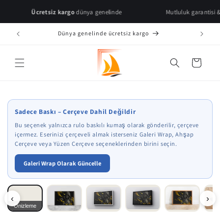
Skip to
Ücretsiz kargo
dünya genelinde
Mutluluk garantisi & hızlı tesl
content
Dünya genelinde ücretsiz kargo
Cart
* Çerçeve önizlemeleri temsilidir.
Sadece Baskı – Çerçeve Dahil Değildir
Bu seçenek yalnızca rulo baskılı kumaş olarak gönderilir, çerçeve
içermez. Eserinizi çerçeveli almak isterseniz Galeri Wrap, Ahşap
Çerçeve veya Yüzen Çerçeve seçeneklerinden birini seçin.
Galeri Wrap Olarak Güncelle
‹
›
Önizleme