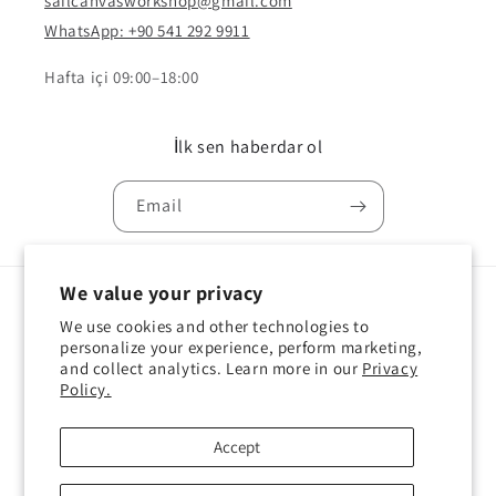
sailcanvasworkshop@gmail.com
WhatsApp: +90 541 292 9911
Hafta içi 09:00–18:00
İlk sen haberdar ol
Email
We value your privacy
Country/region
Language
We use cookies and other technologies to
personalize your experience, perform marketing,
Türkiye | TRY ₺
English
and collect analytics. Learn more in our
Privacy
Policy.
Payment
methods
Accept