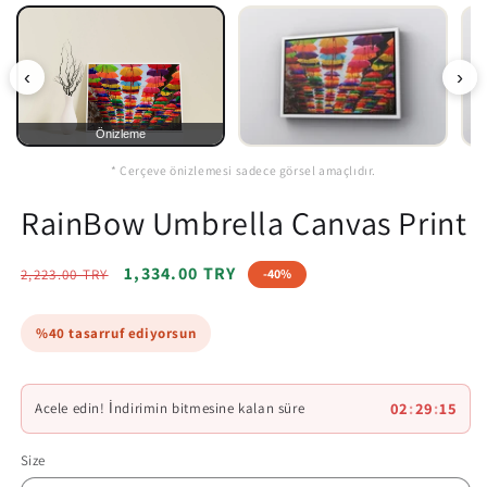
‹
›
Önizleme
* Çerçeve önizlemesi sadece görsel amaçlıdır.
RainBow Umbrella Canvas Print
Regular
Sale
1,334.00 TRY
2,223.00 TRY
-40%
price
price
%40 tasarruf ediyorsun
02
:
29
:
14
Acele edin! İndirimin bitmesine kalan süre
Size