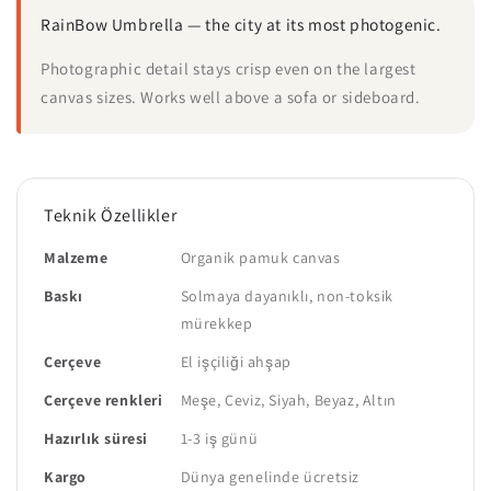
RainBow Umbrella — the city at its most photogenic.
Photographic detail stays crisp even on the largest
canvas sizes. Works well above a sofa or sideboard.
Teknik Özellikler
Malzeme
Organik pamuk canvas
Baskı
Solmaya dayanıklı, non-toksik
mürekkep
Çerçeve
El işçiliği ahşap
Çerçeve renkleri
Meşe, Ceviz, Siyah, Beyaz, Altın
Hazırlık süresi
1-3 iş günü
Kargo
Dünya genelinde ücretsiz