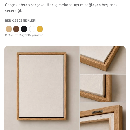
Gerçek ahşap çerçeve. Her iç mekana uyum sağlayan beş renk
seçeneği.
RENK SEÇENEKLERI
Meşe
Ceviz
Siyah
Beyaz
Altın