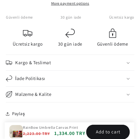
More payment options
Güvenli ödeme
30 gün iade
Ücretsiz kargo
Ücretsiz kargo
30 gün iade
Güvenli ödeme
Kargo & Teslimat
İade Politikası
Malzeme & Kalite
Paylaş
RainBow Umbrella Canvas Print
Add to cart
Çerçeve Seçenekleri
Regular
Sale
1,334.00 TRY
2,223.00 TRY