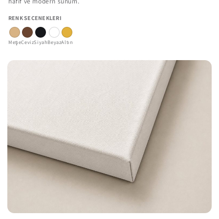
hafif ve modern sunum.
RENK SEÇENEKLERI
Meşe
Ceviz
Siyah
Beyaz
Altın