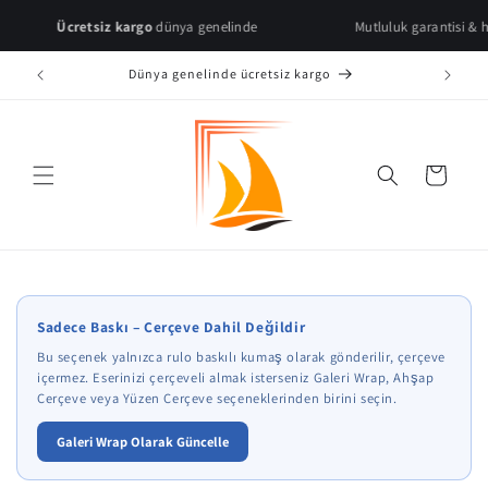
Skip to
Ücretsiz kargo
dünya genelinde
Mutluluk garantisi & hızlı tesl
content
Dünya genelinde ücretsiz kargo
Cart
* Çerçeve önizlemeleri temsilidir.
Sadece Baskı – Çerçeve Dahil Değildir
Bu seçenek yalnızca rulo baskılı kumaş olarak gönderilir, çerçeve
içermez. Eserinizi çerçeveli almak isterseniz Galeri Wrap, Ahşap
Çerçeve veya Yüzen Çerçeve seçeneklerinden birini seçin.
Galeri Wrap Olarak Güncelle