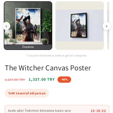
‹
›
Önizleme
* Çerçeve önizlemesi sadece görsel amaçlıdır.
The Witcher Canvas Poster
Regular
Sale
1,337.00 TRY
2,227.00 TRY
-40%
price
price
%40 tasarruf ediyorsun
13
:
19
:
30
Acele edin! İndirimin bitmesine kalan süre