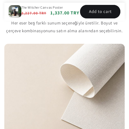
The Witcher Canvas Poster
Add to cart
Çerçeve Seçenekleri
Regular
Sale
1,337.00 TRY
2,227.00 TRY
price
price
Her eser beş farklı sunum seçeneğiyle üretilir. Boyut ve
çerçeve kombinasyonunu satın alma alanından seçebilirsin.