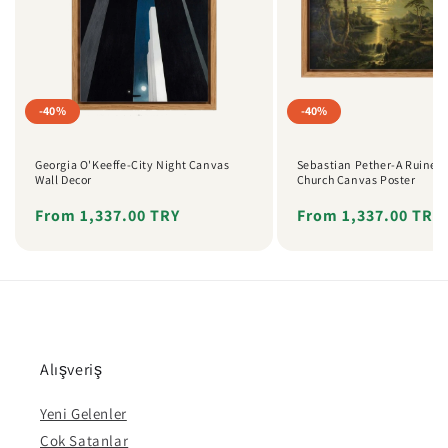
-40%
-40%
Georgia O'Keeffe-City Night Canvas
Sebastian Pether-A Ruined 
Wall Decor
Church Canvas Poster
Regular
Sale
From 1,337.00 TRY
Regular
Sale
From 1,337.00 TRY
price
price
price
price
Alışveriş
Yeni Gelenler
Çok Satanlar