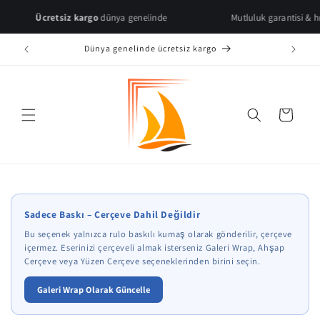
Skip to
retsiz kargo
dünya genelinde
Mutluluk garantisi & hızlı teslimat
content
Dünya genelinde ücretsiz kargo
Cart
* Çerçeve önizlemeleri temsilidir.
Sadece Baskı – Çerçeve Dahil Değildir
Bu seçenek yalnızca rulo baskılı kumaş olarak gönderilir, çerçeve
içermez. Eserinizi çerçeveli almak isterseniz Galeri Wrap, Ahşap
Çerçeve veya Yüzen Çerçeve seçeneklerinden birini seçin.
Galeri Wrap Olarak Güncelle