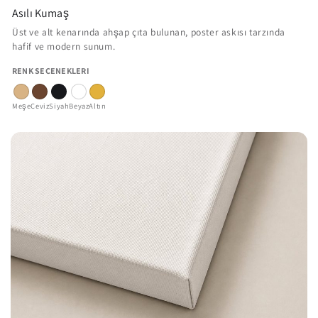
Asılı Kumaş
Üst ve alt kenarında ahşap çıta bulunan, poster askısı tarzında
hafif ve modern sunum.
RENK SEÇENEKLERI
Meşe
Ceviz
Siyah
Beyaz
Altın