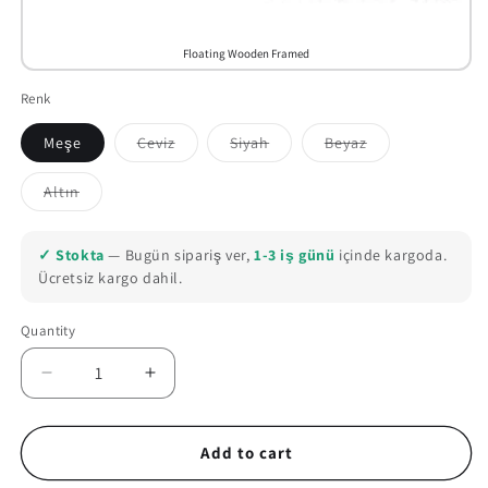
Floating Wooden Framed
Renk
Meşe
Ceviz
Siyah
Beyaz
Variant
Variant
Variant
sold
sold
sold
out
out
out
Altın
or
or
or
Variant
unavailable
unavailable
unavailable
sold
out
or
✓ Stokta
— Bugün sipariş ver,
1-3 iş günü
içinde kargoda.
unavailable
Ücretsiz kargo dahil.
Quantity
Quantity
Decrease
Increase
quantity
quantity
for
for
The
The
Add to cart
Witcher
Witcher