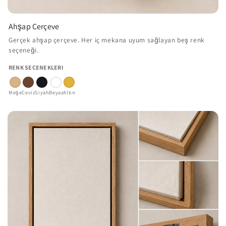
Ahşap Çerçeve
Gerçek ahşap çerçeve. Her iç mekana uyum sağlayan beş renk
seçeneği.
RENK SEÇENEKLERI
Meşe
Ceviz
Siyah
Beyaz
Altın