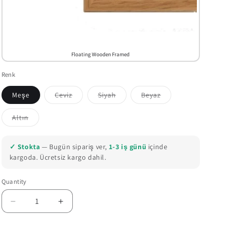
Floating Wooden Framed
Renk
Meşe
Ceviz
Siyah
Beyaz
Variant
Variant
Variant
sold
sold
sold
out
out
out
Altın
or
or
or
Variant
unavailable
unavailable
unavailable
sold
out
or
✓ Stokta
— Bugün sipariş ver,
1-3 iş günü
içinde
unavailable
kargoda. Ücretsiz kargo dahil.
Quantity
Quantity
Decrease
Increase
quantity
quantity