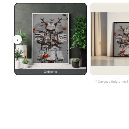
‹
Önizleme
* Çerçeve önizlemesi 