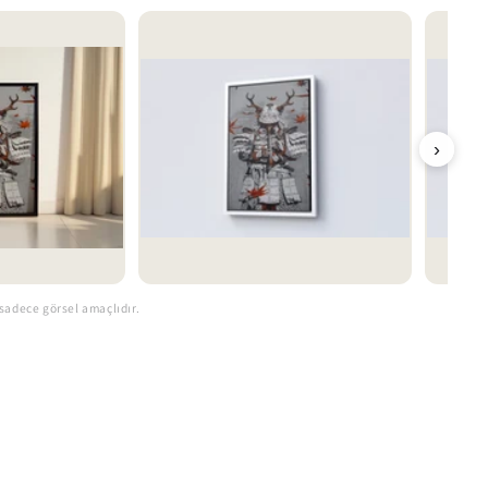
›
sadece görsel amaçlıdır.