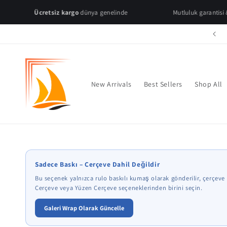
Skip to
Ücretsiz kargo
dünya genelinde
Mutluluk garantisi & hızlı 
content
2 veya daha fazla üründe %50 indirim!
New Arrivals
Best Sellers
Shop All
* Çerçeve önizl
Sadece Baskı – Çerçeve Dahil Değildir
Bu seçenek yalnızca rulo baskılı kumaş olarak gönderilir, çerçeve 
Çerçeve veya Yüzen Çerçeve seçeneklerinden birini seçin.
Galeri Wrap Olarak Güncelle