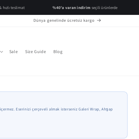
teslimat
%40'a varan indirim
seçili ürünlerde
%50
Dünya genelinde ücretsiz kargo
Sale
Size Guide
Blog
emeleri temsilidir.
içermez. Eserinizi çerçeveli almak isterseniz Galeri Wrap, Ahşap