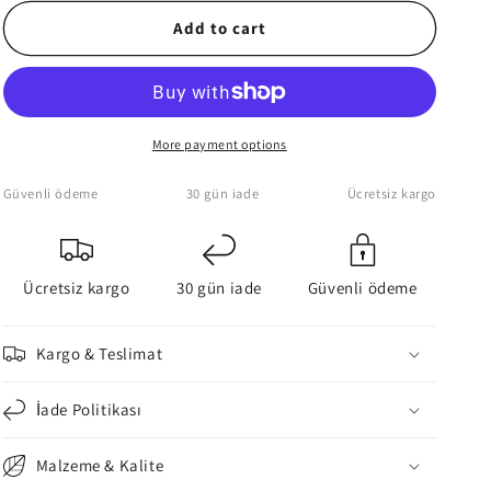
for
for
Ghost
Ghost
Add to cart
Of
Of
Tsushima
Tsushima
Game
Game
Canvas
Canvas
Art
Art
More payment options
Canvas
Canvas
Wall
Wall
Güvenli ödeme
30 gün iade
Ücretsiz kargo
Art
Art
Ücretsiz kargo
30 gün iade
Güvenli ödeme
Kargo & Teslimat
İade Politikası
Malzeme & Kalite