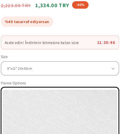
n
Regular
Sale
1,334.00 TRY
2,223.00 TRY
-40%
price
price
%40 tasarruf ediyorsun
11
:
30
:
45
Acele edin! İndirimin bitmesine kalan süre
Size
Frame Options