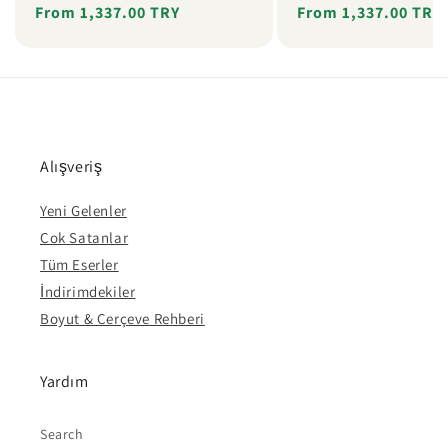
Regular
Sale
From 1,337.00 TRY
Regular
Sale
From 1,337.00 TRY
price
price
price
price
Alışveriş
Yeni Gelenler
Çok Satanlar
Tüm Eserler
İndirimdekiler
Boyut & Çerçeve Rehberi
Yardım
Search