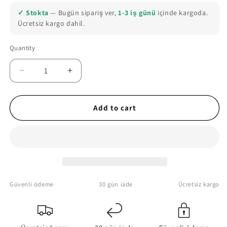
out
or
✓ Stokta
— Bugün sipariş ver,
1-3 iş günü
içinde kargoda.
unavailable
Ücretsiz kargo dahil.
Quantity
Quantity
Decrease
Increase
quantity
quantity
for
for
Dungeons
Dungeons
Add to cart
and
and
Dragons
Dragons
Map
Map
Canvas
Canvas
Wall
Wall
Art
Art
Güvenli ödeme
30 gün iade
Ücretsiz kargo