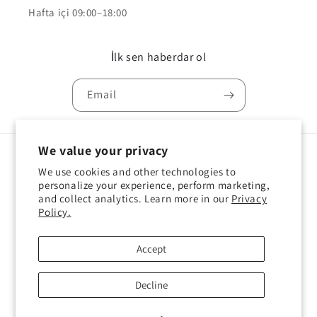
Hafta içi 09:00–18:00
İlk sen haberdar ol
Email
We value your privacy
Country/region
Language
We use cookies and other technologies to
personalize your experience, perform marketing,
Türkiye | TRY ₺
English
and collect analytics. Learn more in our
Privacy
Policy.
Payment
methods
Accept
Decline
© 2026,
Sail Workshop
Powered by Shopify
Refund policy
Privacy policy
Terms of service
Shipping policy
Contact information