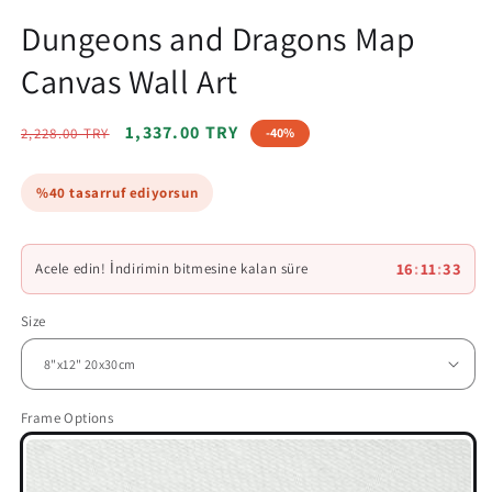
Dungeons and Dragons Map
Canvas Wall Art
Regular
Sale
1,337.00 TRY
2,228.00 TRY
-40%
price
price
%40 tasarruf ediyorsun
16
:
11
:
32
Acele edin! İndirimin bitmesine kalan süre
Size
Frame Options