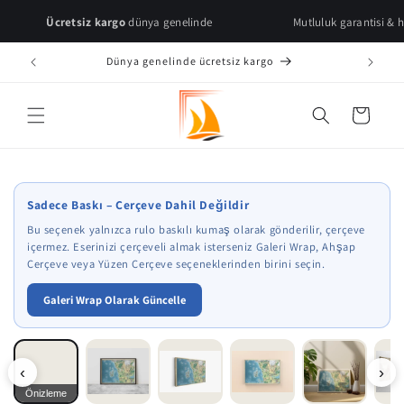
Skip to
Ücretsiz kargo
dünya genelinde
Mutluluk garantisi & hızlı teslim
content
Dünya genelinde ücretsiz kargo
Cart
* Çerçeve önizlemeleri temsilidir.
Sadece Baskı – Çerçeve Dahil Değildir
Bu seçenek yalnızca rulo baskılı kumaş olarak gönderilir, çerçeve
içermez. Eserinizi çerçeveli almak isterseniz Galeri Wrap, Ahşap
Çerçeve veya Yüzen Çerçeve seçeneklerinden birini seçin.
Galeri Wrap Olarak Güncelle
‹
›
Önizleme