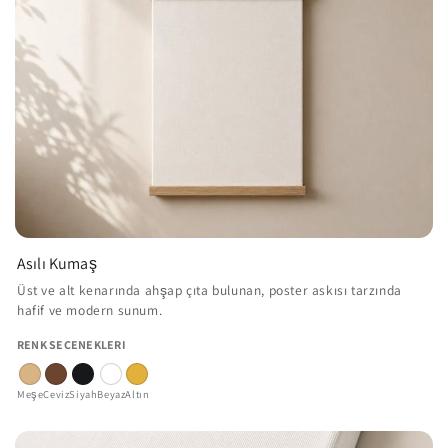
Asılı Kumaş
Üst ve alt kenarında ahşap çıta bulunan, poster askısı tarzında
hafif ve modern sunum.
RENK SEÇENEKLERI
Meşe
Ceviz
Siyah
Beyaz
Altın