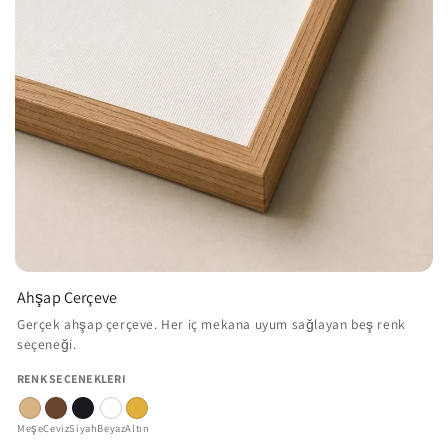
Ahşap Çerçeve
Gerçek ahşap çerçeve. Her iç mekana uyum sağlayan beş renk
seçeneği.
RENK SEÇENEKLERI
Meşe
Ceviz
Siyah
Beyaz
Altın