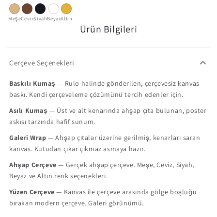
Meşe
Ceviz
Siyah
Beyaz
Altın
Ürün Bilgileri
Çerçeve Seçenekleri
Baskılı Kumaş
— Rulo halinde gönderilen, çerçevesiz kanvas
baskı. Kendi çerçeveleme çözümünü tercih edenler için.
Asılı Kumaş
— Üst ve alt kenarında ahşap çıta bulunan, poster
askısı tarzında hafif sunum.
Galeri Wrap
— Ahşap çıtalar üzerine gerilmiş, kenarları saran
kanvas. Kutudan çıkar çıkmaz asmaya hazır.
Ahşap Çerçeve
— Gerçek ahşap çerçeve. Meşe, Ceviz, Siyah,
Beyaz ve Altın renk seçenekleri.
Yüzen Çerçeve
— Kanvas ile çerçeve arasında gölge boşluğu
bırakan modern çerçeve. Galeri görünümü.