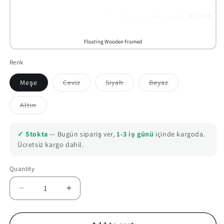
Floating Wooden Framed
Renk
Meşe
Ceviz
Siyah
Beyaz
Variant
Variant
Variant
sold
sold
sold
out
out
out
Altın
or
or
or
Variant
unavailable
unavailable
unavailable
sold
out
or
✓ Stokta
— Bugün sipariş ver,
1-3 iş günü
içinde kargoda.
unavailable
Ücretsiz kargo dahil.
Quantity
Quantity
Decrease
Increase
quantity
quantity
for
for
Pink
Pink