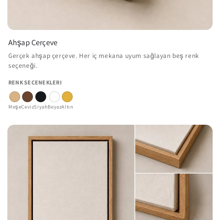
Ahşap Çerçeve
Gerçek ahşap çerçeve. Her iç mekana uyum sağlayan beş renk
seçeneği.
RENK SEÇENEKLERI
Meşe
Ceviz
Siyah
Beyaz
Altın