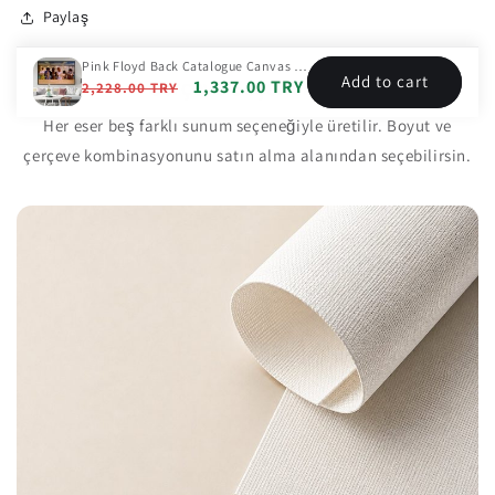
Paylaş
Pink Floyd Back Catalogue Canvas Wall Art
Add to cart
Çerçeve Seçenekleri
Regular
Sale
1,337.00 TRY
2,228.00 TRY
price
price
Her eser beş farklı sunum seçeneğiyle üretilir. Boyut ve
çerçeve kombinasyonunu satın alma alanından seçebilirsin.