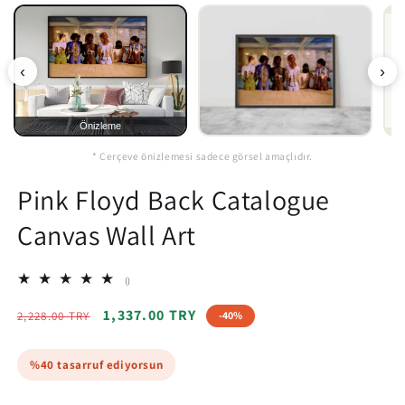
‹
›
Önizleme
* Çerçeve önizlemesi sadece görsel amaçlıdır.
Pink Floyd Back Catalogue
Canvas Wall Art
total
()
reviews
Regular
Sale
1,337.00 TRY
2,228.00 TRY
-40%
price
price
%40 tasarruf ediyorsun