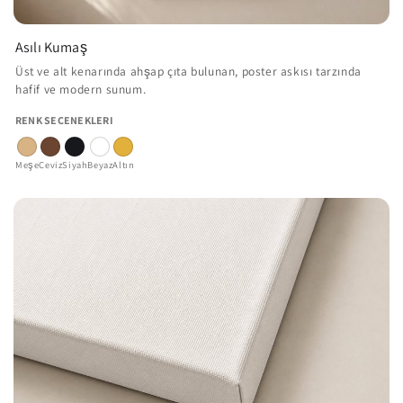
Asılı Kumaş
Üst ve alt kenarında ahşap çıta bulunan, poster askısı tarzında
hafif ve modern sunum.
RENK SEÇENEKLERI
Meşe
Ceviz
Siyah
Beyaz
Altın