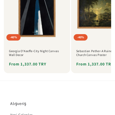
-40%
-40%
Georgia O'Keeffe-City Night Canvas
Sebastian Pether-A Ruined 
Wall Decor
Church Canvas Poster
Regular
Sale
From 1,337.00 TRY
Regular
Sale
From 1,337.00 TRY
price
price
price
price
Alışveriş
Yeni Gelenler