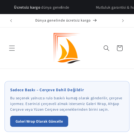
Skip to
Ücretsiz kargo
dünya genelinde
Mutluluk garantisi & hızlı teslim
content
Dünya genelinde ücretsiz kargo
Cart
* Çerçeve önizlemeleri temsilidir.
Sadece Baskı – Çerçeve Dahil Değildir
Bu seçenek yalnızca rulo baskılı kumaş olarak gönderilir, çerçeve
içermez. Eserinizi çerçeveli almak isterseniz Galeri Wrap, Ahşap
Çerçeve veya Yüzen Çerçeve seçeneklerinden birini seçin.
Galeri Wrap Olarak Güncelle