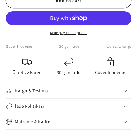
Add to cart
Floyd
Floyd
Back
Back
Catalogue
Catalogue
Canvas
Canvas
Wall
Wall
More payment options
Art
Art
Güvenli ödeme
30 gün iade
Ücretsiz kargo
Ücretsiz kargo
30 gün iade
Güvenli ödeme
Kargo & Teslimat
İade Politikası
Malzeme & Kalite