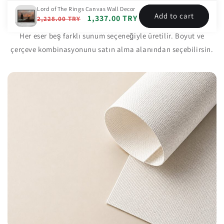
Lord of The Rings Canvas Wall Decor
Add to cart
Çerçeve Seçenekleri
Regular
Sale
1,337.00 TRY
2,228.00 TRY
price
price
Her eser beş farklı sunum seçeneğiyle üretilir. Boyut ve
çerçeve kombinasyonunu satın alma alanından seçebilirsin.