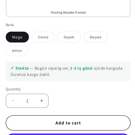
Floating Wooden Framed
Renk
Meşe
Ceviz
Siyah
Beyaz
Variant
Variant
Variant
sold
sold
sold
out
out
out
Altın
or
or
or
Variant
unavailable
unavailable
unavailable
sold
out
or
✓ Stokta
— Bugün sipariş ver,
1-3 iş günü
içinde kargoda.
unavailable
Ücretsiz kargo dahil.
Quantity
Quantity
Decrease
Increase
quantity
quantity
for
for
Lord
Lord
Add to cart
of
of
The
The