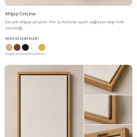
Ahşap Çerçeve
Gerçek ahşap çerçeve. Her iç mekana uyum sağlayan beş renk
seçeneği.
RENK SEÇENEKLERI
Meşe
Ceviz
Siyah
Beyaz
Altın