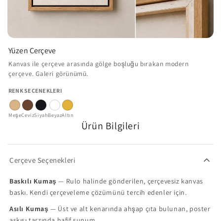
Yüzen Çerçeve
Kanvas ile çerçeve arasında gölge boşluğu bırakan modern
çerçeve. Galeri görünümü.
RENK SEÇENEKLERI
Meşe
Ceviz
Siyah
Beyaz
Altın
Ürün Bilgileri
Çerçeve Seçenekleri
Baskılı Kumaş
— Rulo halinde gönderilen, çerçevesiz kanvas
baskı. Kendi çerçeveleme çözümünü tercih edenler için.
Asılı Kumaş
— Üst ve alt kenarında ahşap çıta bulunan, poster
askısı tarzında hafif sunum.