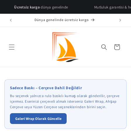
Skip to
Ücretsiz kargo
dünya genelinde
Mutluluk garantisi & hızlı teslim
content
Dünya genelinde ücretsiz kargo
Cart
* Çerçeve önizlemeleri temsilidir.
Sadece Baskı – Çerçeve Dahil Değildir
Bu seçenek yalnızca rulo baskılı kumaş olarak gönderilir, çerçeve
içermez. Eserinizi çerçeveli almak isterseniz Galeri Wrap, Ahşap
Çerçeve veya Yüzen Çerçeve seçeneklerinden birini seçin.
Galeri Wrap Olarak Güncelle