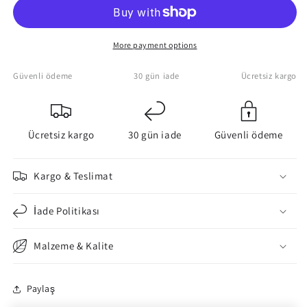
Rings
Rings
Canvas
Canvas
Wall
Wall
More payment options
Decor
Decor
Güvenli ödeme
30 gün iade
Ücretsiz kargo
Ücretsiz kargo
30 gün iade
Güvenli ödeme
Kargo & Teslimat
İade Politikası
Malzeme & Kalite
Paylaş