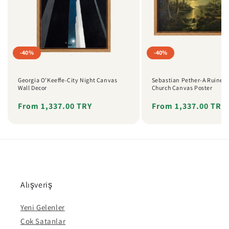
-40%
-40%
Georgia O'Keeffe-City Night Canvas
Sebastian Pether-A Ruined 
Wall Decor
Church Canvas Poster
Regular
Sale
From 1,337.00 TRY
Regular
Sale
From 1,337.00 TRY
price
price
price
price
Alışveriş
Yeni Gelenler
Çok Satanlar