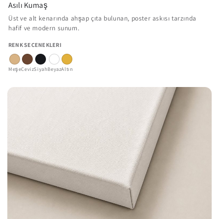
Asılı Kumaş
Üst ve alt kenarında ahşap çıta bulunan, poster askısı tarzında
hafif ve modern sunum.
RENK SEÇENEKLERI
Meşe
Ceviz
Siyah
Beyaz
Altın