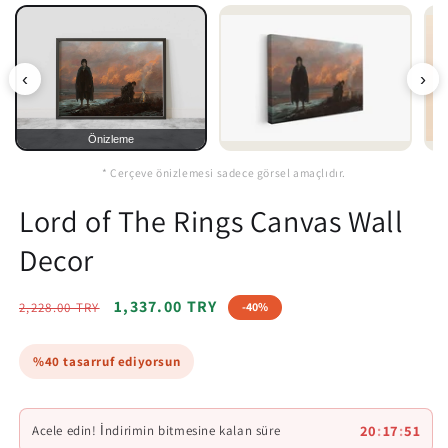
‹
›
Önizleme
* Çerçeve önizlemesi sadece görsel amaçlıdır.
Lord of The Rings Canvas Wall
Decor
Regular
Sale
1,337.00 TRY
2,228.00 TRY
-40%
price
price
%40 tasarruf ediyorsun
20
:
17
:
49
Acele edin! İndirimin bitmesine kalan süre