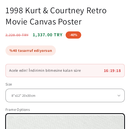
1998 Kurt & Courtney Retro
Movie Canvas Poster
Regular
Sale
1,337.00 TRY
2,228.00 TRY
-40%
price
price
%40 tasarruf ediyorsun
16
:
19
:
16
Acele edin! İndirimin bitmesine kalan süre
Size
Frame Options