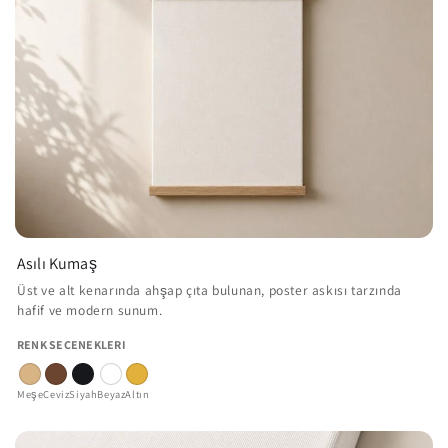
Asılı Kumaş
Üst ve alt kenarında ahşap çıta bulunan, poster askısı tarzında
hafif ve modern sunum.
RENK SEÇENEKLERI
Meşe
Ceviz
Siyah
Beyaz
Altın