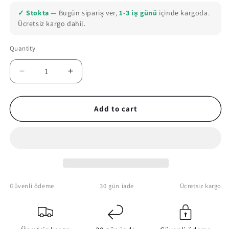
out
or
✓ Stokta
— Bugün sipariş ver,
1-3 iş günü
içinde kargoda.
unavailable
Ücretsiz kargo dahil.
Quantity
Quantity
Decrease
Increase
quantity
quantity
for
for
1998
1998
Add to cart
Kurt
Kurt
&amp;
&amp;
Courtney
Courtney
Retro
Retro
Movie
Movie
Canvas
Canvas
Poster
Poster
Güvenli ödeme
30 gün iade
Ücretsiz kargo