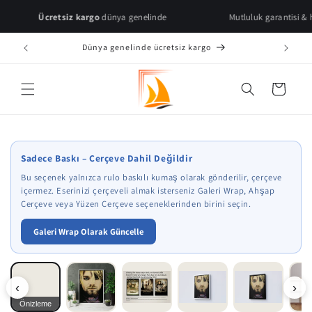
Skip to
Ücretsiz kargo
dünya genelinde
Mutluluk garantisi & hızlı tesli
content
Dünya genelinde ücretsiz kargo
Cart
* Çerçeve önizlemeleri temsilidir.
Sadece Baskı – Çerçeve Dahil Değildir
Bu seçenek yalnızca rulo baskılı kumaş olarak gönderilir, çerçeve
içermez. Eserinizi çerçeveli almak isterseniz Galeri Wrap, Ahşap
Çerçeve veya Yüzen Çerçeve seçeneklerinden birini seçin.
Galeri Wrap Olarak Güncelle
‹
›
Önizleme