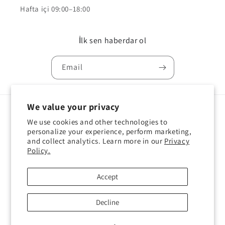
Hafta içi 09:00–18:00
İlk sen haberdar ol
Email
We value your privacy
Country/region
Language
We use cookies and other technologies to
personalize your experience, perform marketing,
Türkiye | TRY ₺
English
and collect analytics. Learn more in our
Privacy
Policy.
Payment
methods
Accept
Decline
© 2026,
Sail Workshop
Powered by Shopify
Refund policy
Privacy policy
Terms of service
Shipping policy
Contact information