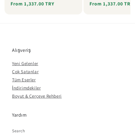
Regular
Sale
From 1,337.00 TRY
Regular
Sale
From 1,337.00 TRY
price
price
price
price
Alışveriş
Yeni Gelenler
Çok Satanlar
Tüm Eserler
İndirimdekiler
Boyut & Çerçeve Rehberi
Yardım
Search