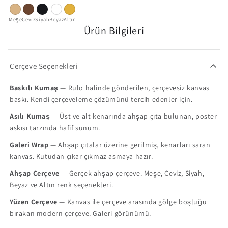
Meşe
Ceviz
Siyah
Beyaz
Altın
Ürün Bilgileri
Çerçeve Seçenekleri
Baskılı Kumaş
— Rulo halinde gönderilen, çerçevesiz kanvas
baskı. Kendi çerçeveleme çözümünü tercih edenler için.
Asılı Kumaş
— Üst ve alt kenarında ahşap çıta bulunan, poster
askısı tarzında hafif sunum.
Galeri Wrap
— Ahşap çıtalar üzerine gerilmiş, kenarları saran
kanvas. Kutudan çıkar çıkmaz asmaya hazır.
Ahşap Çerçeve
— Gerçek ahşap çerçeve. Meşe, Ceviz, Siyah,
Beyaz ve Altın renk seçenekleri.
Yüzen Çerçeve
— Kanvas ile çerçeve arasında gölge boşluğu
bırakan modern çerçeve. Galeri görünümü.