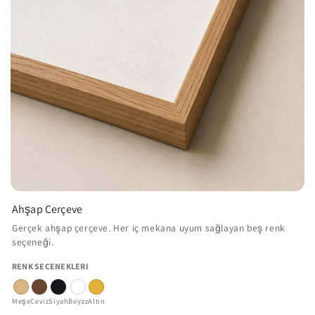
Ahşap Çerçeve
Gerçek ahşap çerçeve. Her iç mekana uyum sağlayan beş renk
seçeneği.
RENK SEÇENEKLERI
Meşe
Ceviz
Siyah
Beyaz
Altın