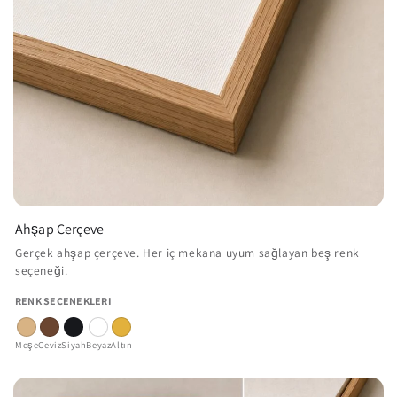
Ahşap Çerçeve
Gerçek ahşap çerçeve. Her iç mekana uyum sağlayan beş renk
seçeneği.
RENK SEÇENEKLERI
Meşe
Ceviz
Siyah
Beyaz
Altın