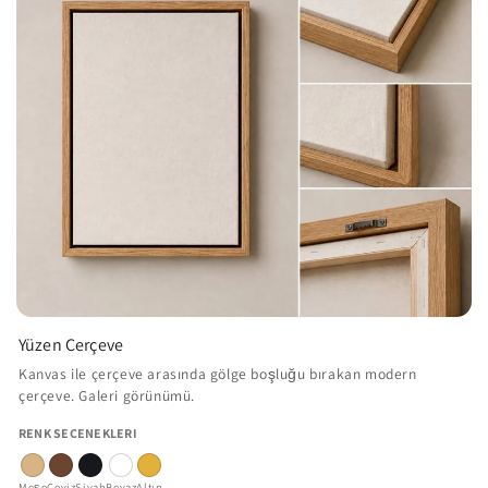
Yüzen Çerçeve
Kanvas ile çerçeve arasında gölge boşluğu bırakan modern
çerçeve. Galeri görünümü.
RENK SEÇENEKLERI
Meşe
Ceviz
Siyah
Beyaz
Altın