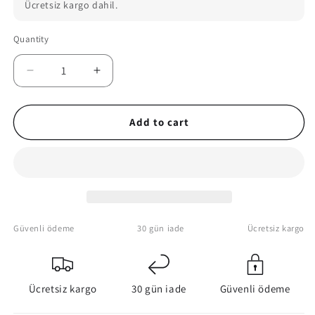
Ücretsiz kargo dahil.
Quantity
Quantity
Decrease
Increase
quantity
quantity
for
for
Harry
Harry
Add to cart
Potter
Potter
Canvas
Canvas
Poster
Poster
Güvenli ödeme
30 gün iade
Ücretsiz kargo
Ücretsiz kargo
30 gün iade
Güvenli ödeme