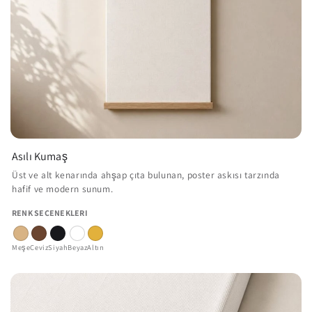
Asılı Kumaş
Üst ve alt kenarında ahşap çıta bulunan, poster askısı tarzında
hafif ve modern sunum.
RENK SEÇENEKLERI
Meşe
Ceviz
Siyah
Beyaz
Altın