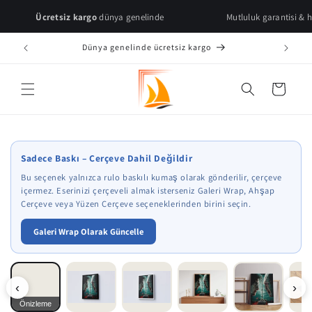
Skip to
cretsiz kargo
dünya genelinde
Mutluluk garantisi & hızlı teslima
content
Dünya genelinde ücretsiz kargo
Cart
* Çerçeve önizlemeleri temsilidir.
Sadece Baskı – Çerçeve Dahil Değildir
Bu seçenek yalnızca rulo baskılı kumaş olarak gönderilir, çerçeve
içermez. Eserinizi çerçeveli almak isterseniz Galeri Wrap, Ahşap
Çerçeve veya Yüzen Çerçeve seçeneklerinden birini seçin.
Galeri Wrap Olarak Güncelle
‹
›
Önizleme