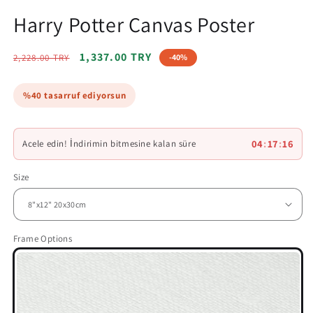
Harry Potter Canvas Poster
Regular
Sale
1,337.00 TRY
2,228.00 TRY
-40%
price
price
%40 tasarruf ediyorsun
04
:
17
:
14
Acele edin! İndirimin bitmesine kalan süre
Size
Frame Options