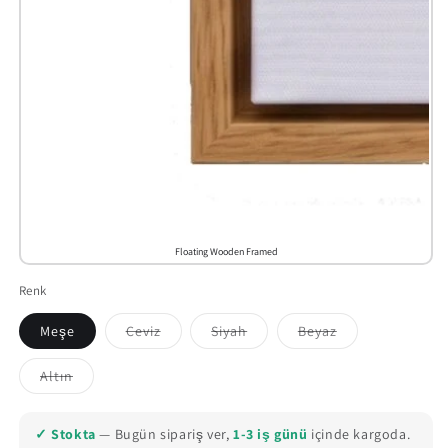
Floating Wooden Framed
Renk
Meşe
Ceviz
Siyah
Beyaz
Variant
Variant
Variant
sold
sold
sold
out
out
out
Altın
or
or
or
Variant
unavailable
unavailable
unavailable
sold
out
or
✓ Stokta
— Bugün sipariş ver,
1-3 iş günü
içinde kargoda.
unavailable