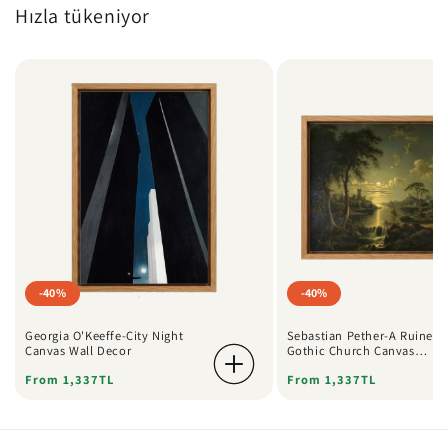
Hızla tükeniyor
-40%
-40%
Georgia O'Keeffe-City Night
Sebastian Pether-A Ruined
Canvas Wall Decor
Gothic Church Canvas
Poster
Choose options
Regular
Sale
From 1,337TL
Regular
Sale
From 1,337TL
price
price
price
price