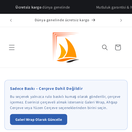
Skip to
Ücretsiz kargo
dünya genelinde
Mutluluk garantisi & hızlı tesl
content
Dünya genelinde ücretsiz kargo
Cart
* Çerçeve önizlemeleri temsilidir.
Sadece Baskı – Çerçeve Dahil Değildir
Bu seçenek yalnızca rulo baskılı kumaş olarak gönderilir, çerçeve
içermez. Eserinizi çerçeveli almak isterseniz Galeri Wrap, Ahşap
Çerçeve veya Yüzen Çerçeve seçeneklerinden birini seçin.
Galeri Wrap Olarak Güncelle