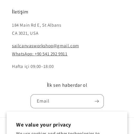
İletişim
184 Main Rd E, St Albans
CA 3021, USA
sailcanvasworkshop@gmail.com
WhatsApp: +90 541 292 9911
Hafta içi 09:00–18:00
İlk sen haberdar ol
Email
We value your privacy
Country/region
Language
We use cookies and other technologies to