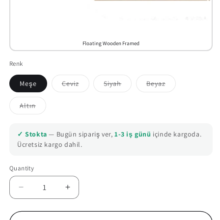
Floating Wooden Framed
Renk
Meşe
Ceviz
Siyah
Beyaz
Variant
Variant
Variant
sold
sold
sold
out
out
out
Altın
or
or
or
Variant
unavailable
unavailable
unavailable
sold
out
or
✓ Stokta
— Bugün sipariş ver,
1-3 iş günü
içinde kargoda.
unavailable
Ücretsiz kargo dahil.
Quantity
Quantity
Decrease
Increase
quantity
quantity
for
for