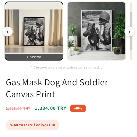
‹
›
Önizleme
* Çerçeve önizlemesi sadece görsel amaçlıdır.
Gas Mask Dog And Soldier
Canvas Print
Regular
Sale
1,334.00 TRY
2,223.00 TRY
-40%
price
price
%40 tasarruf ediyorsun