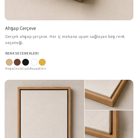
Ahşap Çerçeve
Gerçek ahşap çerçeve. Her iç mekana uyum sağlayan beş renk
seçeneği.
RENK SEÇENEKLERI
Meşe
Ceviz
Siyah
Beyaz
Altın