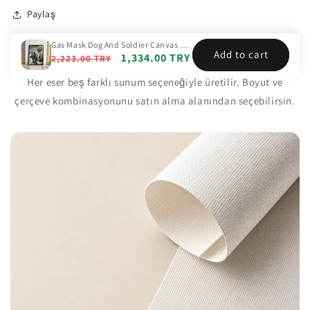
Paylaş
Gas Mask Dog And Soldier Canvas Print
Add to cart
Çerçeve Seçenekleri
Regular
Sale
1,334.00 TRY
2,223.00 TRY
price
price
Her eser beş farklı sunum seçeneğiyle üretilir. Boyut ve
çerçeve kombinasyonunu satın alma alanından seçebilirsin.