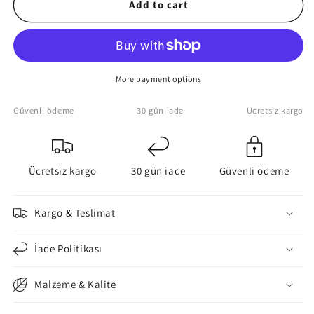
Gas
Gas
Add to cart
Mask
Mask
Dog
Dog
And
And
Soldier
Soldier
Canvas
Canvas
More payment options
Print
Print
Güvenli ödeme
30 gün iade
Ücretsiz kargo
Ücretsiz kargo
30 gün iade
Güvenli ödeme
Kargo & Teslimat
İade Politikası
Malzeme & Kalite