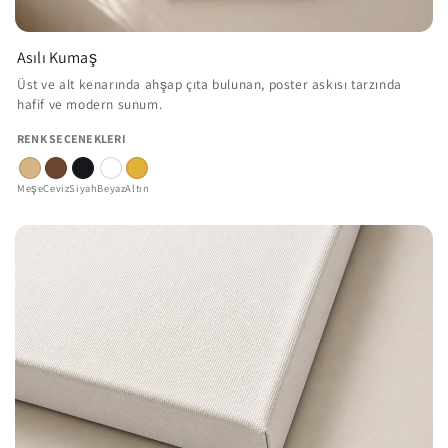
Asılı Kumaş
Üst ve alt kenarında ahşap çıta bulunan, poster askısı tarzında
hafif ve modern sunum.
RENK SEÇENEKLERI
Meşe
Ceviz
Siyah
Beyaz
Altın