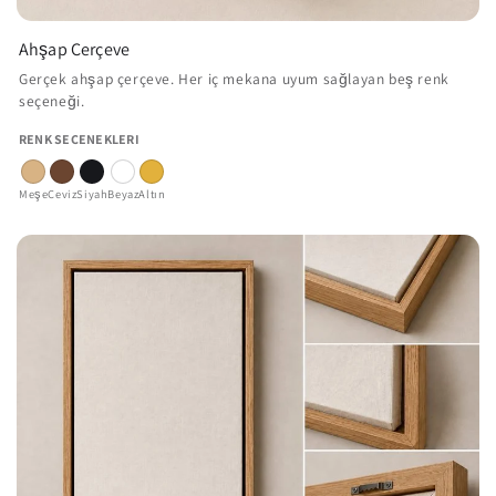
Ahşap Çerçeve
Gerçek ahşap çerçeve. Her iç mekana uyum sağlayan beş renk
seçeneği.
RENK SEÇENEKLERI
Meşe
Ceviz
Siyah
Beyaz
Altın