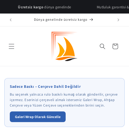
Skip to
Ücretsiz kargo
dünya genelinde
Mutluluk garantisi & hızlı tesli
content
Dünya genelinde ücretsiz kargo
Cart
* Çerçeve önizlemeleri temsilidir.
Sadece Baskı – Çerçeve Dahil Değildir
Bu seçenek yalnızca rulo baskılı kumaş olarak gönderilir, çerçeve
içermez. Eserinizi çerçeveli almak isterseniz Galeri Wrap, Ahşap
Çerçeve veya Yüzen Çerçeve seçeneklerinden birini seçin.
Galeri Wrap Olarak Güncelle