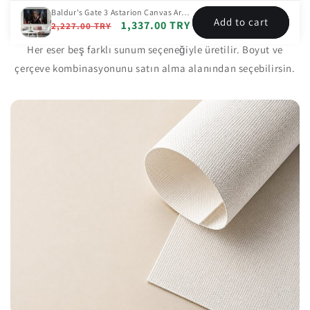
Baldur's Gate 3 Astarion Canvas Art Canvas Wall Art
Add to cart
Çerçeve Seçenekleri
Regular
Sale
1,337.00 TRY
2,227.00 TRY
price
price
Her eser beş farklı sunum seçeneğiyle üretilir. Boyut ve
çerçeve kombinasyonunu satın alma alanından seçebilirsin.