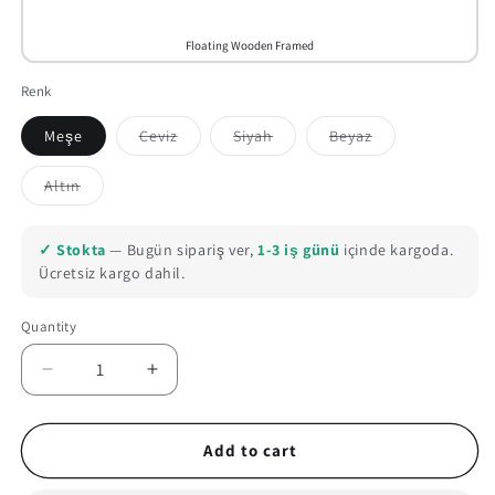
Floating Wooden Framed
Renk
Meşe
Ceviz
Siyah
Beyaz
Variant
Variant
Variant
sold
sold
sold
out
out
out
Altın
or
or
or
Variant
unavailable
unavailable
unavailable
sold
out
or
✓ Stokta
— Bugün sipariş ver,
1-3 iş günü
içinde kargoda.
unavailable
Ücretsiz kargo dahil.
Quantity
Quantity
Decrease
Increase
quantity
quantity
for
for
Baldur&#39;s
Baldur&#39;s
Add to cart
Gate
Gate
3
3