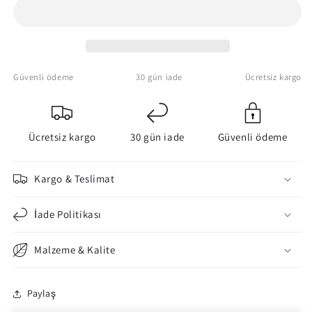
Astarion
Astarion
Canvas
Canvas
Art
Art
Canvas
Canvas
Wall
Wall
Güvenli ödeme
30 gün iade
Ücretsiz kargo
Art
Art
Ücretsiz kargo
30 gün iade
Güvenli ödeme
Kargo & Teslimat
İade Politikası
Malzeme & Kalite
Paylaş