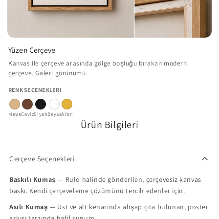
Yüzen Çerçeve
Kanvas ile çerçeve arasında gölge boşluğu bırakan modern
çerçeve. Galeri görünümü.
RENK SEÇENEKLERI
Meşe
Ceviz
Siyah
Beyaz
Altın
Ürün Bilgileri
Çerçeve Seçenekleri
Baskılı Kumaş
— Rulo halinde gönderilen, çerçevesiz kanvas
baskı. Kendi çerçeveleme çözümünü tercih edenler için.
Asılı Kumaş
— Üst ve alt kenarında ahşap çıta bulunan, poster
askısı tarzında hafif sunum.