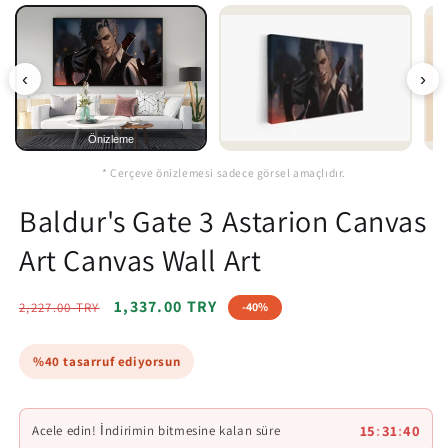
‹
›
Önizleme
* Çerçeve önizlemesi sadece görsel amaçlıdır.
Baldur's Gate 3 Astarion Canvas
Art Canvas Wall Art
Regular
Sale
1,337.00 TRY
2,227.00 TRY
-40%
price
price
%40 tasarruf ediyorsun
15
:
31
:
38
Acele edin! İndirimin bitmesine kalan süre