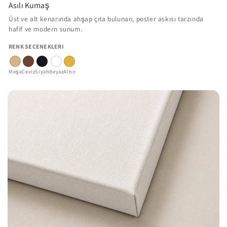
Asılı Kumaş
Üst ve alt kenarında ahşap çıta bulunan, poster askısı tarzında
hafif ve modern sunum.
RENK SEÇENEKLERI
Meşe
Ceviz
Siyah
Beyaz
Altın