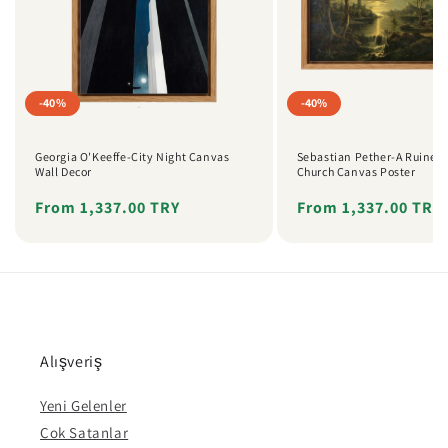
-40%
-40%
Georgia O'Keeffe-City Night Canvas
Sebastian Pether-A Ruined 
Wall Decor
Church Canvas Poster
Regular
Sale
From 1,337.00 TRY
Regular
Sale
From 1,337.00 TRY
price
price
price
price
Alışveriş
Yeni Gelenler
Çok Satanlar